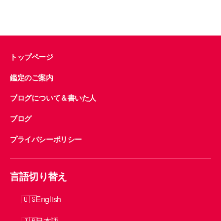
の
ペ
ー
トップページ
ジ
鑑定のご案内
送
り
ブログについて＆書いた人
ブログ
プライバシーポリシー
言語切り替え
English
日本語