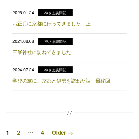
2025.01.24
神さま訪問記
お正月に京都に行ってきました 上
2024.08.08
神さま訪問記
三峯神社に訪ねてきました
2024.07.24
神さま訪問記
学びの旅に、京都と伊勢を訪ねた話 最終回
投
…
1
2
4
Older
→
稿