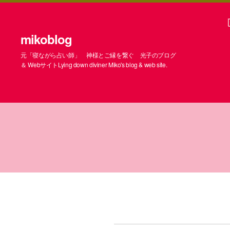
mikoblog
元「寝ながら占い師」 神様とご縁を繋ぐ 光子のブログ
＆ WebサイトLying down diviner Miko's blog & web site.