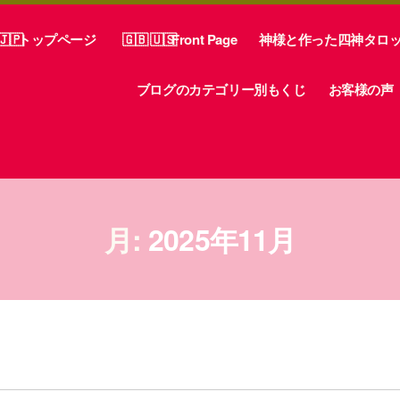
トップページ
Front Page
神様と作った四神タロ
ブログのカテゴリー別もくじ
お客様の声
月:
2025年11月