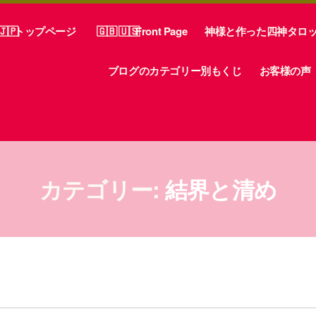
トップページ
Front Page
神様と作った四神タロ
ブログのカテゴリー別もくじ
お客様の声
カテゴリー:
結界と清め