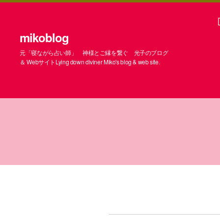
mikoblog
元「寝ながら占い師」 神様とご縁を繋ぐ 光子のブログ
＆ WebサイトLying down diviner Miko's blog & web site.