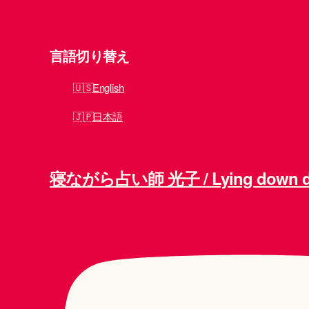
言語切り替え
English
日本語
寝ながら占い師 光子 / Lying down div