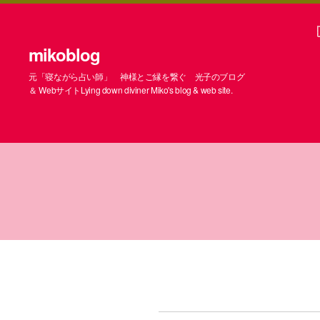
mikoblog
元「寝ながら占い師」 神様とご縁を繋ぐ 光子のブログ
＆ WebサイトLying down diviner Miko's blog & web site.