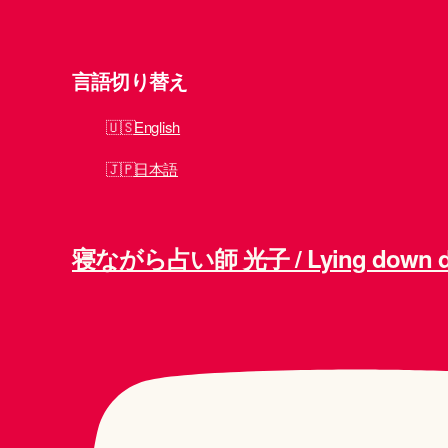
言語切り替え
English
日本語
寝ながら占い師 光子 / Lying down div