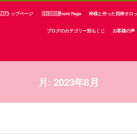
トップページ
Front Page
神様と作った四神タロ
ブログのカテゴリー別もくじ
お客様の声
月:
2023年8月