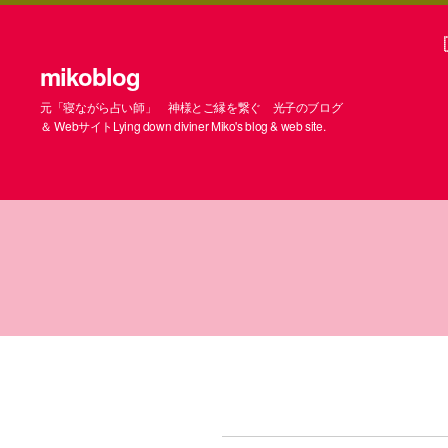
mikoblog
元「寝ながら占い師」 神様とご縁を繋ぐ 光子のブログ
＆ WebサイトLying down diviner Miko's blog & web site.