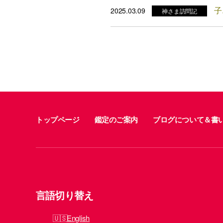
子
2025.03.09
神さま訪問記
トップページ
鑑定のご案内
ブログについて＆書
言語切り替え
English