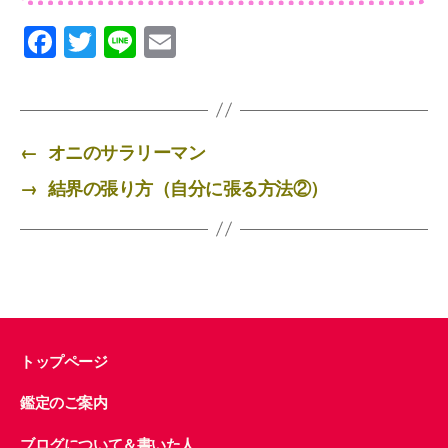
F
T
Li
E
a
wi
n
m
c
tt
e
ail
e
er
←
オニのサラリーマン
b
→
結界の張り方（自分に張る方法②）
o
o
k
トップページ
鑑定のご案内
ブログについて＆書いた人