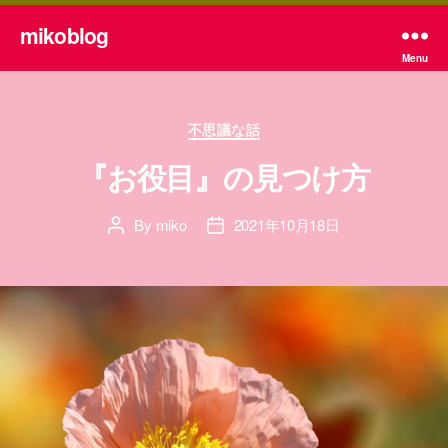
mikoblog
Menu
Categories
不思議な話
『お役目』の見つけ方
By
miko
2021年10月18日
Post
Post
author
date