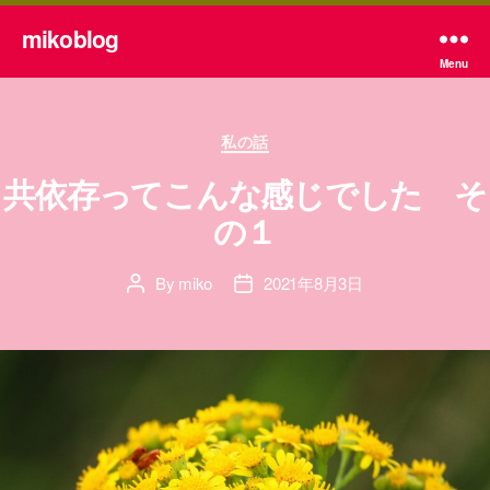
mikoblog
Menu
Categories
私の話
共依存ってこんな感じでした そ
の１
By
miko
2021年8月3日
Post
Post
author
date