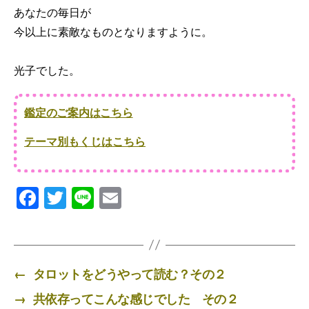
あなたの毎日が
今以上に素敵なものとなりますように。
光子でした。
鑑定のご案内はこちら
テーマ別もくじはこちら
F
T
Li
E
a
wi
n
m
c
tt
e
ail
e
er
←
タロットをどうやって読む？その２
b
→
共依存ってこんな感じでした その２
o