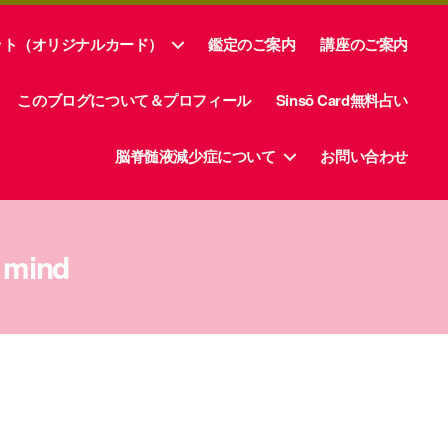
ット（オリジナルカード）
鑑定のご案内
講座のご案内
このブログについて＆プロフィール
Sinsō Card無料占い
脳脊髄液減少症について
お問い合わせ
 mind