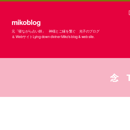
mikoblog
元「寝ながら占い師」 神様とご縁を繋ぐ 光子のブログ
＆ WebサイトLying down diviner Miko's blog & web site.
念 Th