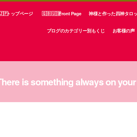
トップページ
Front Page
神様と作った四神タロ
ブログのカテゴリー別もくじ
お客様の声
ere is something always on your