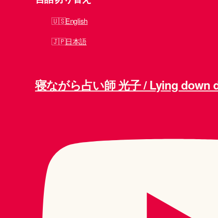
English
日本語
寝ながら占い師 光子 / Lying down div