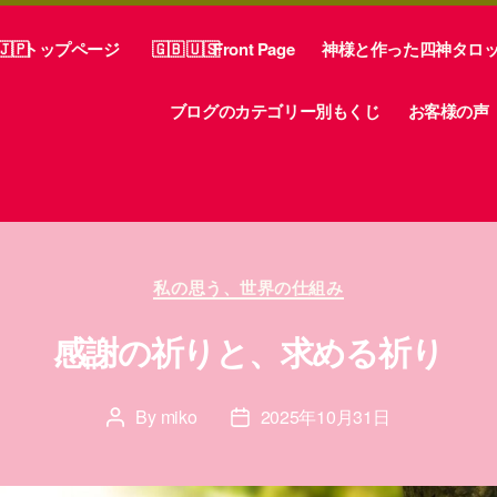
トップページ
Front Page
神様と作った四神タロ
ブログのカテゴリー別もくじ
お客様の声
Categories
私の思う、世界の仕組み
感謝の祈りと、求める祈り
By
miko
2025年10月31日
Post
Post
author
date