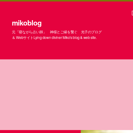
mikoblog
元「寝ながら占い師」 神様とご縁を繋ぐ 光子のブログ
＆ WebサイトLying down diviner Miko's blog & web site.