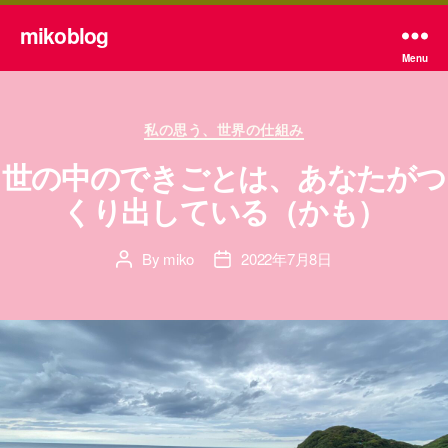
mikoblog
Menu
Categories
私の思う、世界の仕組み
世の中のできごとは、あなたがつ
くり出している（かも）
By
miko
2022年7月8日
Post
Post
author
date