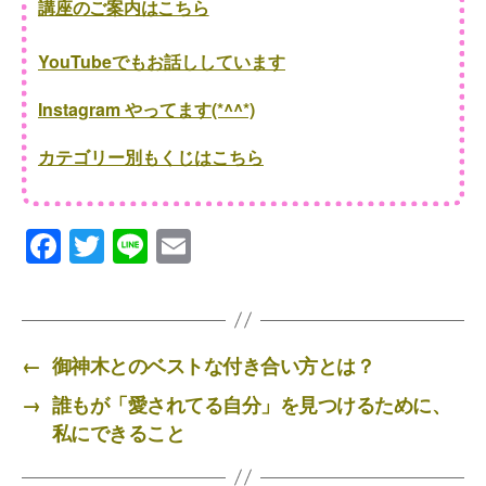
講座のご案内はこちら
YouTubeでもお話ししています
Instagram やってます(*^^*)
カテゴリー別もくじはこちら
F
T
Li
E
a
wi
n
m
c
tt
e
ail
e
er
←
御神木とのベストな付き合い方とは？
b
→
誰もが「愛されてる自分」を見つけるために、
o
私にできること
o