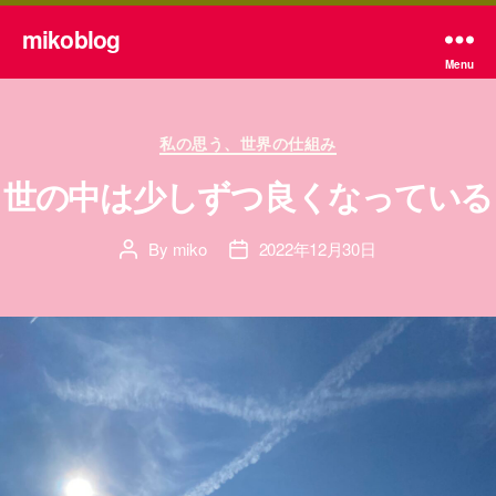
mikoblog
Menu
Categories
私の思う、世界の仕組み
世の中は少しずつ良くなっている
By
miko
2022年12月30日
Post
Post
author
date