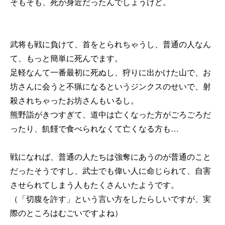
そもそも、死が身近だったんでしょうけど。
武将も戦に負けて、首をとられちゃうし、普通の人なん
て、もっと簡単に死んでます。
足軽なんて一番最初に死ぬし、狩りに出かけた山で、お
坊さんに会うと不猟になるというジンクスのせいで、射
殺されちゃったお坊さんもいるし。
熊野詣がきつすぎて、道中は亡くなった方がごろごろだ
ったり、飢饉で食べられなくて亡くなる方も…
戦になれば、普通の人たちは強奪にあうのが普通のこと
だったそうですし、武士でも偉い人に命じられて、自害
させられてしまう人もたくさんいたようです。
（「切腹を許す」という言い方をしたらしいですが、実
際のところはむごいですよね）