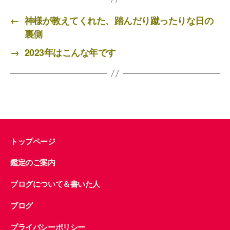
e
er
←
神様が教えてくれた、踏んだり蹴ったりな日の
b
裏側
o
→
2023年はこんな年です
o
k
トップページ
鑑定のご案内
ブログについて＆書いた人
ブログ
プライバシーポリシー