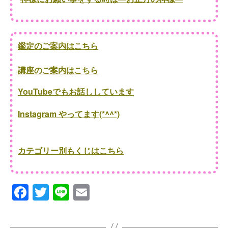
鑑定のご案内はこちら
講座のご案内はこちら
YouTubeでもお話ししています
Instagram やってます(*^^*)
カテゴリー別もくじはこちら
F
T
Li
E
a
wi
n
m
c
tt
e
ail