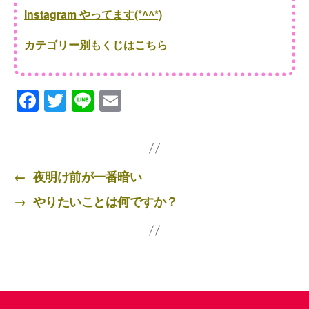
Instagram やってます(*^^*)
カテゴリー別もくじはこちら
F
T
Li
E
a
wi
n
m
c
tt
e
ail
e
er
←
夜明け前が一番暗い
b
→
やりたいことは何ですか？
o
o
k