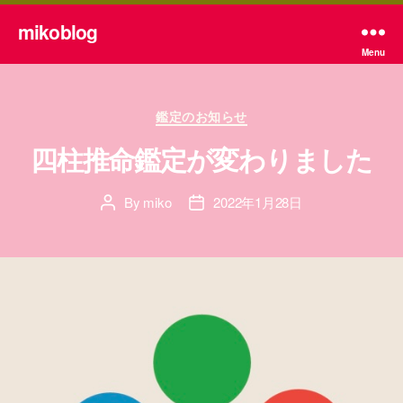
mikoblog
Menu
Categories
鑑定のお知らせ
四柱推命鑑定が変わりました
By
miko
2022年1月28日
Post
Post
author
date