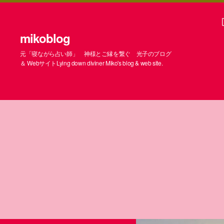
mikoblog
元「寝ながら占い師」 神様とご縁を繋ぐ 光子のブログ
＆ WebサイトLying down diviner Miko's blog & web site.