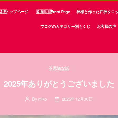
トップページ
Front Page
神様と作った四神タロ
ブログのカテゴリー別もくじ
お客様の声
Categories
不思議な話
2025年ありがとうございました
By
miko
2025年12月30日
Post
Post
author
date