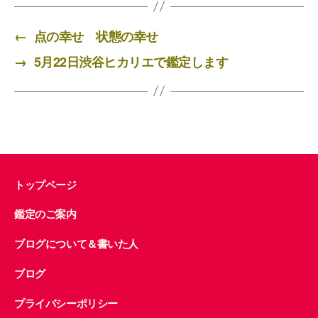
c
tt
e
ail
e
er
←
点の幸せ 状態の幸せ
b
→
5月22日渋谷ヒカリエで鑑定します
o
o
k
トップページ
鑑定のご案内
ブログについて＆書いた人
ブログ
プライバシーポリシー