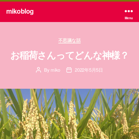
mikoblog
Menu
Categories
不思議な話
お稲荷さんってどんな神様？
By
miko
2022年5月5日
Post
Post
author
date