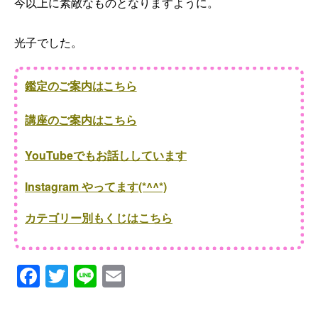
今以上に素敵なものとなりますように。
光子でした。
鑑定のご案内はこちら
講座のご案内はこちら
YouTubeでもお話ししています
Instagram やってます(*^^*)
カテゴリー別もくじはこちら
F
T
Li
E
a
wi
n
m