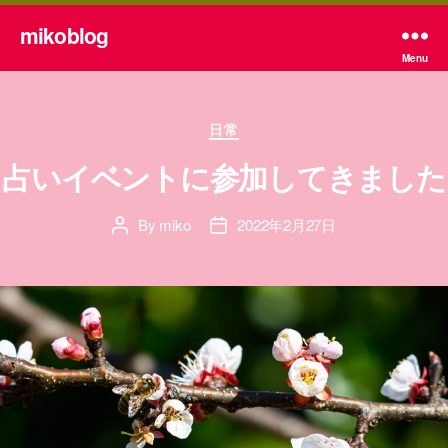
mikoblog
Menu
Categories
日常
占いイベントに参加してきました
By
miko
2022年2月27日
Post
Post
author
date