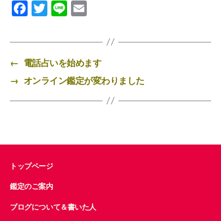
F
T
Li
E
a
wi
n
m
c
tt
e
ail
e
er
←
電話占いを始めます
b
→
オンライン鑑定が変わりました
o
o
k
トップページ
鑑定のご案内
ブログについて＆書いた人