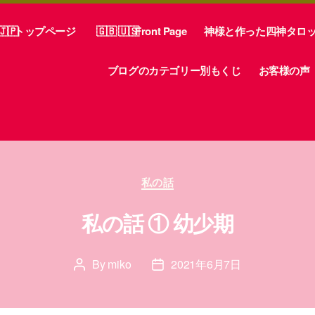
トップページ
Front Page
神様と作った四神タロ
ブログのカテゴリー別もくじ
お客様の声
Categories
私の話
私の話 ① 幼少期
By
miko
2021年6月7日
Post
Post
author
date