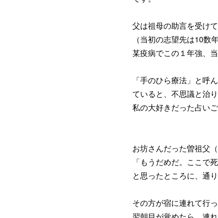
父は祖母の助言を受けて
（当初の志望先は10数
某疫病でこの１年強、当
「手のひら療法」と呼ん
ていると、不思議と治り
私の大好きだった占いご
お坊さんだった曽祖父（
「もうだめだ。ここで死
と思ったところに、通り
その方が宿に連れて行っ
翌朝目が覚めたら、連れ