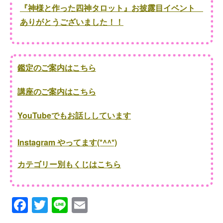
『神様と作った四神タロット』お披露目イベント
ありがとうございました！！
鑑定のご案内はこちら
講座のご案内はこちら
YouTubeでもお話ししています
Instagram やってます(*^^*)
カテゴリー別もくじはこちら
F
T
Li
E
a
wi
n
m