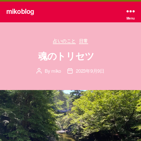
mikoblog
Menu
Categories
占いのこと
日常
魂のトリセツ
By
miko
2023年9月9日
Post
Post
author
date