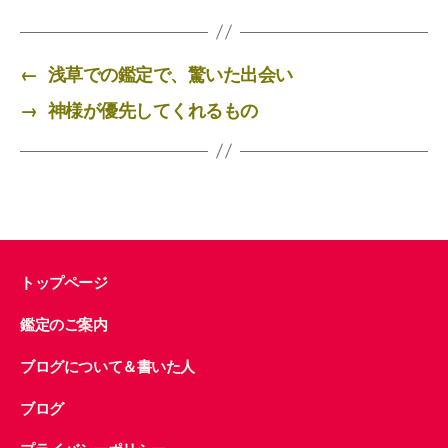
c
tt
e
ail
e
er
←
浅草での鑑定で、驚いた出会い
b
→
神様が優先してくれるもの
o
o
k
トップページ
鑑定のご案内
ブログについて＆書いた人
ブログ