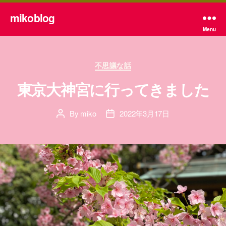
mikoblog
Menu
Categories
不思議な話
東京大神宮に行ってきました
By
miko
2022年3月17日
Post
Post
author
date