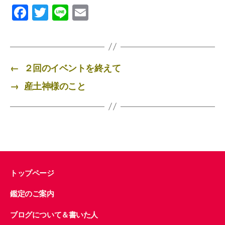
F
T
Li
E
a
wi
n
m
c
tt
e
ail
e
er
←
２回のイベントを終えて
b
→
産土神様のこと
o
o
k
トップページ
鑑定のご案内
ブログについて＆書いた人