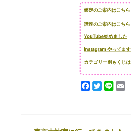
鑑定のご案内はこちら
講座のご案内はこちら
YouTube始めました
Instagram やってます(
カテゴリー別もくじは
F
T
Li
a
wi
n
c
tt
e
a
e
er
b