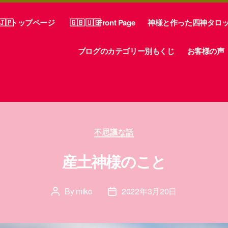
トップページ
Front Page
神様と作った四神タロ
ブログのカテゴリー別もくじ
お客様の声
Categories
不思議な話
産土神様のこと
By
miko
2022年3月20日
Post
Post
author
date