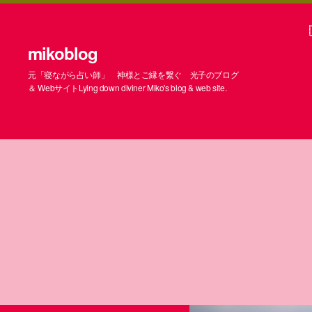
mikoblog
元「寝ながら占い師」 神様とご縁を繋ぐ 光子のブログ
＆ WebサイトLying down diviner Miko's blog & web site.